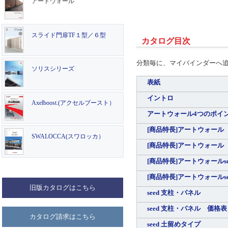
アートウォール
スライド門扉TF１型／６型
カタログ目次
分類毎に、マイバインダーへ
ソリスシリーズ
表紙
イントロ
Axelboost.(アクセルブースト）
アートウォール4つのポイ
[商品特長]アートウォール s
SWALOCCA(スワロッカ）
[商品特長]アートウォール m
[商品特長]アートウォールse
[商品特長]アートウォールs
旧版カタログはこちら
seed 支柱・パネル
seed 支柱・パネル 価格表
カタログ請求はこちら
seed 土留めタイプ