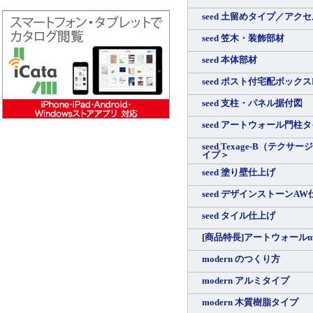
seed 土留めタイプ／アク
seed 笠木・装飾部材
seed 本体部材
seed ポスト付宅配ボック
seed 支柱・パネル据付図
seed アートウォール門柱タ
seed Texage-B（テク
イプ＞
seed 塗り壁仕上げ
seed デザインストーンAW
seed タイル仕上げ
[商品特長]アートウォールmo
modern のつくり方
modern アルミタイプ
modern 木質樹脂タイプ