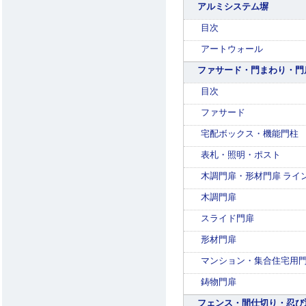
アルミシステム塀
目次
アートウォール
ファサード・門まわり・門
目次
ファサード
宅配ボックス・機能門柱
表札・照明・ポスト
木調門扉・形材門扉 ライ
木調門扉
スライド門扉
形材門扉
マンション・集合住宅用
鋳物門扉
フェンス・間仕切り・忍び