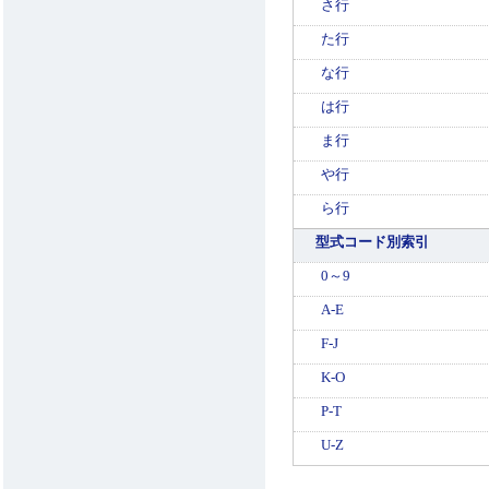
さ行
た行
な行
は行
ま行
や行
ら行
型式コード別索引
0～9
A-E
F-J
K-O
P-T
U-Z