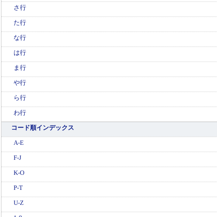
さ行
た行
な行
は行
ま行
や行
ら行
わ行
コード順インデックス
A-E
F-J
K-O
P-T
U-Z