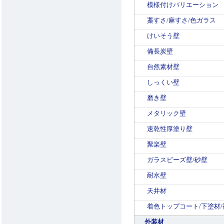
模様付けバリエーション
藁すさ/麻すさ/色ガラス
けいそう壁
備長炭壁
自然素材壁
しっくい壁
磨き壁
メタリック壁
速乾性厚塗り壁
聚楽壁
ガラスビーズ壁/砂壁
耐水壁
天井材
着色トップコート/下塗材/
外装材