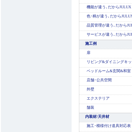
機能が違う､だからJULUX
色･柄が違う､だからJULU
品質管理が違う､だからJU
サービスが違う､だからJU
施工例
扉
リビング&ダイニングキッ
ベッドルーム&玄関&和室
店舗･公共空間
外壁
エクステリア
舗装
内装材/天井材
施工･模様付け道具対応表