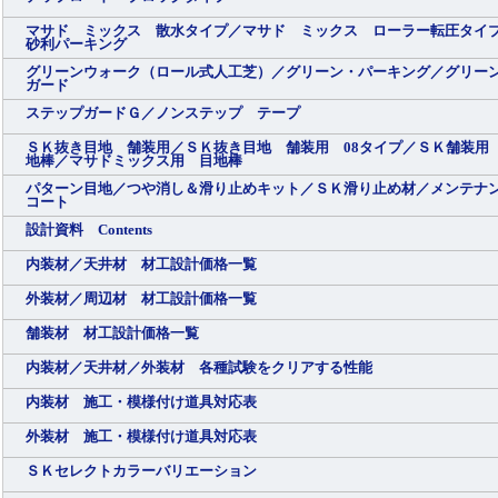
マサド ミックス 散水タイプ／マサド ミックス ローラー転圧タイ
砂利パーキング
グリーンウォーク（ロール式人工芝）／グリーン・パーキング／グリー
ガード
ステップガードＧ／ノンステップ テープ
ＳＫ抜き目地 舗装用／ＳＫ抜き目地 舗装用 08タイプ／ＳＫ舗装用
地棒／マサドミックス用 目地棒
パターン目地／つや消し＆滑り止めキット／ＳＫ滑り止め材／メンテナ
コート
設計資料 Contents
内装材／天井材 材工設計価格一覧
外装材／周辺材 材工設計価格一覧
舗装材 材工設計価格一覧
内装材／天井材／外装材 各種試験をクリアする性能
内装材 施工・模様付け道具対応表
外装材 施工・模様付け道具対応表
ＳＫセレクトカラーバリエーション