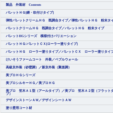
製品 外装材 Contents
パレットＨＧ[鏝・吹付けタイプ]
弾性パレットクリームＨＧ 既調合タイプ／弾性パレットＨＧ 粉末タ
パレットクリームＨＧ 既調合タイプ／パレットＨＧ 粉末タイプ
パレットHGシリーズ 模様付けバリエーション
パレットＨＧ/パレットＣＸ[ローラー塗りタイプ]
パレットＨＧ ローラー塗りタイプ／パレットＣＸ ローラー塗りタイ
けいそうファームコート 外装／ペブルウォール
高級京外装（砂壁調）／新京外装（聚楽調）
美ブロＨＧシリーズ
美ブロシルキーＨＧ／美ブロＨＧ
美ブロ 笠木Ａ１型（アールタイプ）／美ブロ 笠木Ａ２型（フラット
プ）
デザインストーンＡＷ／デザインシートＡＷ
塗り壁用コート材