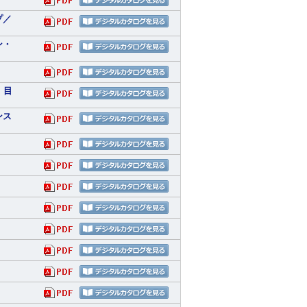
プ／
ン・
 目
ンス