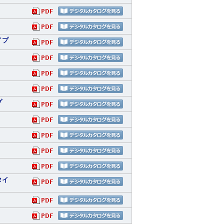
イプ
プ
タイ