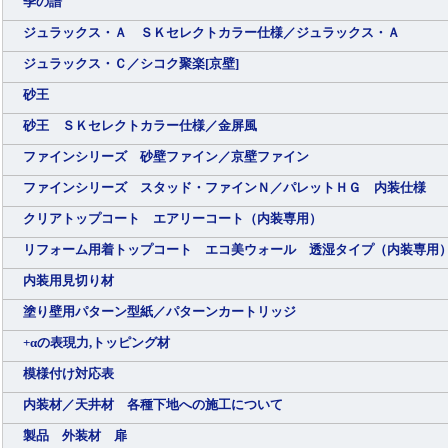
季の譜
ジュラックス・Ａ ＳＫセレクトカラー仕様／ジュラックス・Ａ
ジュラックス・Ｃ／シコク聚楽[京壁]
砂王
砂王 ＳＫセレクトカラー仕様／金屏風
ファインシリーズ 砂壁ファイン／京壁ファイン
ファインシリーズ スタッド・ファインＮ／パレットＨＧ 内装仕様
クリアトップコート エアリーコート（内装専用）
リフォーム用着トップコート エコ美ウォール 透湿タイプ（内装専用
内装用見切り材
塗り壁用パターン型紙／パターンカートリッジ
+αの表現力,トッピング材
模様付け対応表
内装材／天井材 各種下地への施工について
製品 外装材 扉