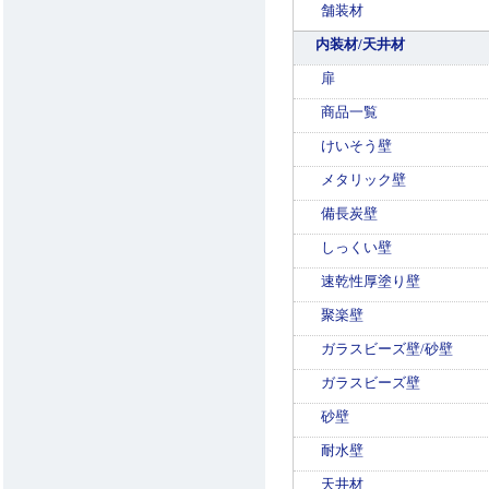
舗装材
内装材/天井材
扉
商品一覧
けいそう壁
メタリック壁
備長炭壁
しっくい壁
速乾性厚塗り壁
聚楽壁
ガラスビーズ壁/砂壁
ガラスビーズ壁
砂壁
耐水壁
天井材