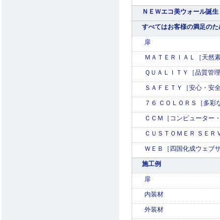
ＮＥＷエコ美ウォール誕生
すべてはお客様の満足のた
扉
ＭＡＴＥＲＩＡＬ［天然
ＱＵＡＬＩＴＹ［品質管
ＳＡＦＥＴＹ［安心・安
７６ ＣＯＬＯＲＳ［多彩
ＣＣＭ［コンピューター
ＣＵＳＴＯＭＥＲ ＳＥＲ
ＷＥＢ［四国化成ウェブ
施工例
扉
内装材
外装材