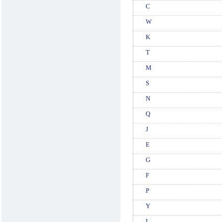
C
W
K
T
M
S
N
Q
J
E
G
F
P
Y
L