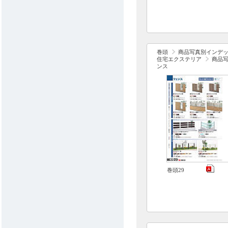
巻頭
商品写真別インデ
住宅エクステリア
商品
ンス
巻頭29