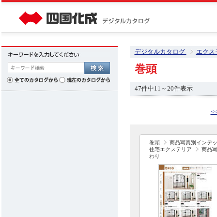
デジタルカタログ
エクス
巻頭
47件中11～20件表示
<
巻頭
商品写真別インデ
住宅エクステリア
商品
わり