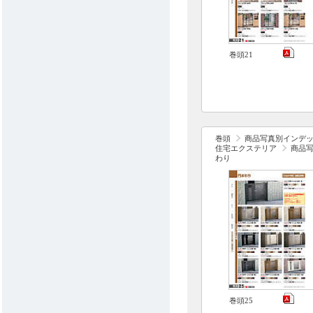
巻頭21
巻頭
商品写真別インデ
住宅エクステリア
商品
わり
巻頭25