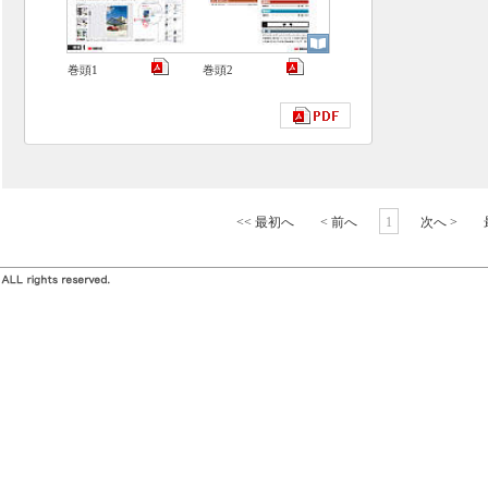
巻頭1
巻頭2
<< 最初へ
< 前へ
1
次へ >