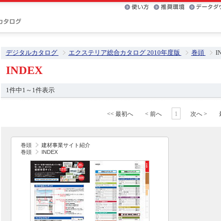
デジタルカタログ
エクステリア総合カタログ 2010年度版
巻頭
I
INDEX
1件中1～1件表示
<< 最初へ
< 前へ
1
次へ >
巻頭
建材事業サイト紹介
巻頭
INDEX