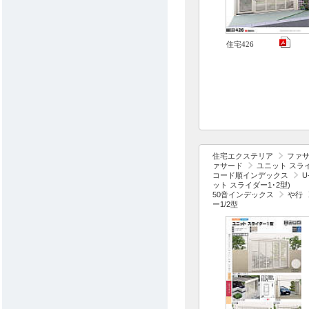
住宅426
住宅エクステリア
ファ
ァサード
ユニット スラ
コード順インデックス
U
ット スライダー1･2型)
50音インデックス
や行
ー1/2型