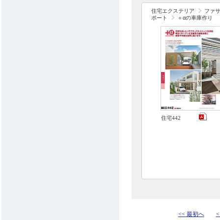
住宅エクステリア
ファ
ポート
＋αの車庫作り
住宅442
<< 最初へ
<