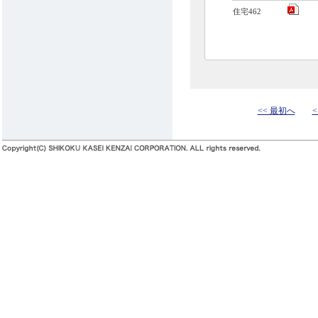
住宅462
<< 最初へ
<