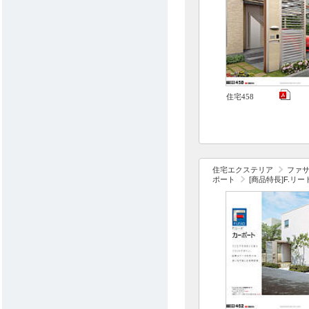
住宅458
住宅エクステリア
ファ
ポート
[商品特長]F.リ