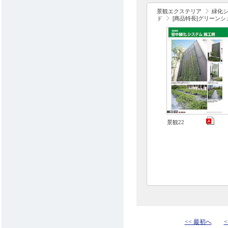
景観エクステリア
緑化
ド
[商品特長]グリーンシ
景観22
<< 最初へ
<