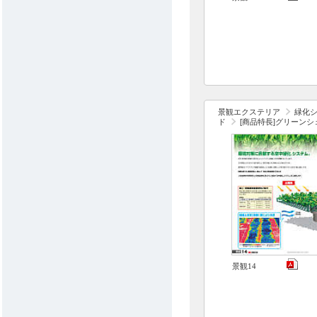
景観エクステリア
緑化
ド
[商品特長]グリーンシ
景観14