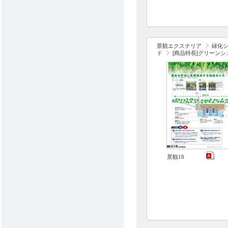
景観エクステリア
緑化
ド
[商品特長]グリーンシ
景観18