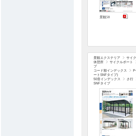
景観58
景観エクステリア
サイ
休憩所
サイクルポート
プ
コード順インデックス
P
ートSNFタイプ)
50音インデックス
さ行
SNFタイプ