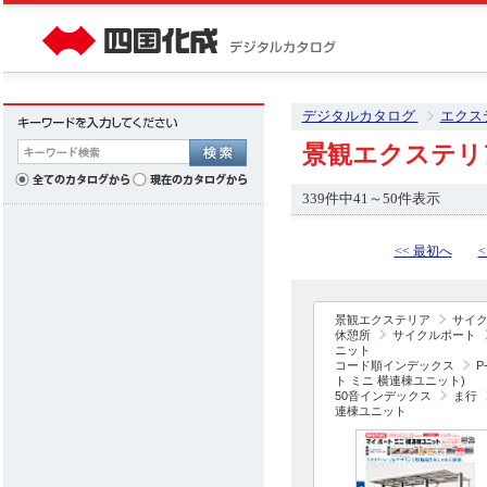
デジタルカタログ
エクス
景観エクステリ
339件中41～50件表示
<< 最初へ
<
景観エクステリア
サイ
休憩所
サイクルポート
ニット
コード順インデックス
P
ト ミニ 横連棟ユニット)
50音インデックス
ま行
連棟ユニット