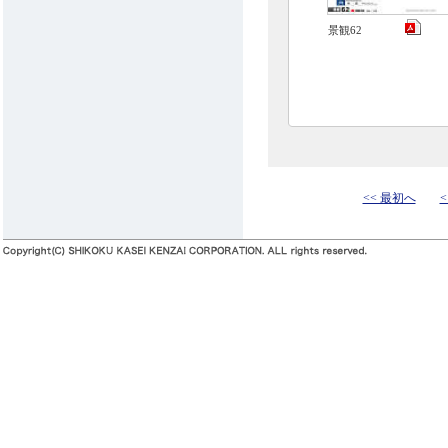
景観62
<< 最初へ
<