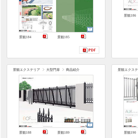
景観186
景観184
景観185
景観エクステリア
大型門扉
商品紹介
景観エクステ
景観188
景観189
景観190