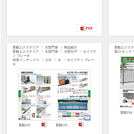
景観エクステリア
大型門扉
商品紹介
景観エクステ
景観エクステリア
大型門扉
大型引戸
セイフテ
長]スタック 
ィ ブレーキ
50音インデックス
さ行
せ
セイフティ ブレー
キ
景観194
景観192
景観193