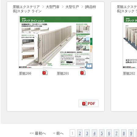
景観エクステリア
大型門扉
大型引戸
[商品特
景観エクステ
長]スタック ライン
長]スタック 
景観200
景観201
景観202
<< 最初へ
< 前へ
1
2
3
4
5
6
7
8
9