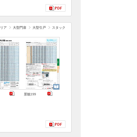
リア
大型門扉
大型引戸
スタック
景観199