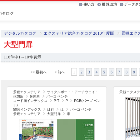
デジタルカタログ
エクステリア総合カタログ 2010年度版
景観エク
大型門扉
116件中1～10件表示
<< 最初へ
< 前へ
1
2
3
4
5
6
7
8
9
景観エクステリア
サイクルポート・アーチウェイ・
景観エクステ
休憩所
休憩所
パーゴ ベンチ
コード順インデックス
P-T
P
PGB(パーゴ ベン
チ)
50音インデックス
は行
は
パーゴ ベンチ
景観エクステリア
大型門扉
扉