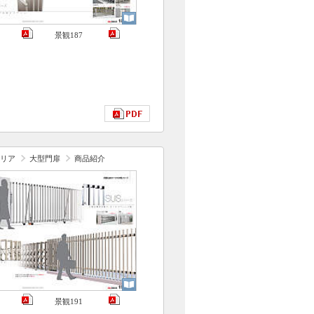
景観187
リア
大型門扉
商品紹介
景観191