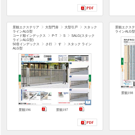
景観エクステリア
大型門扉
大型引戸
スタック
景観エクステ
ラインALG型
ラインALG型
コード順インデックス
P-T
S
SALG(スタック
ラインALG型)
50音インデックス
さ行
す
スタック ライン
ALG型
景観198
景観196
景観197