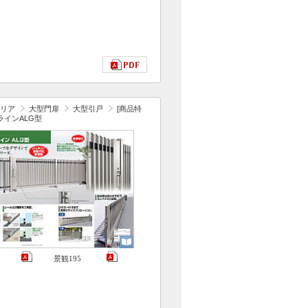
リア
大型門扉
大型引戸
[商品特
ラインALG型
景観195