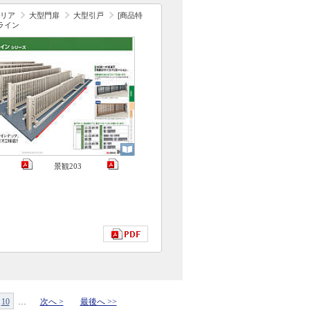
リア
大型門扉
大型引戸
[商品特
ライン
景観203
10
…
次へ >
最後へ >>