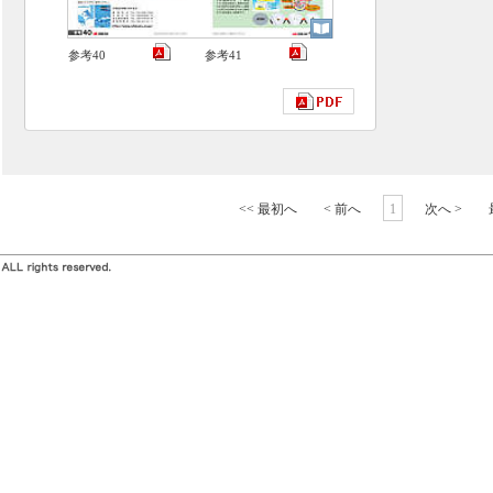
参考40
参考41
<< 最初へ
< 前へ
1
次へ >