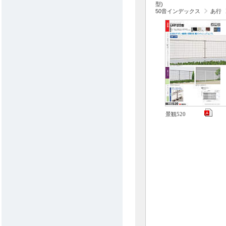
型)
50音インデックス
あ行
景観520