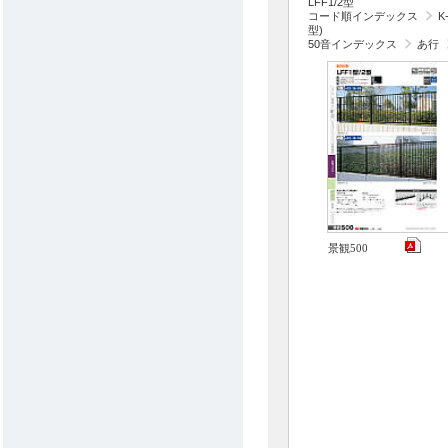
LFF1/2型
コード順インデックス
K
型)
50音インデックス
あ行
景観500