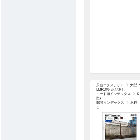
景観エクステリア
大型
LMF10型 忍び返し
コード順インデックス
K
型)
50音インデックス
あ行
し