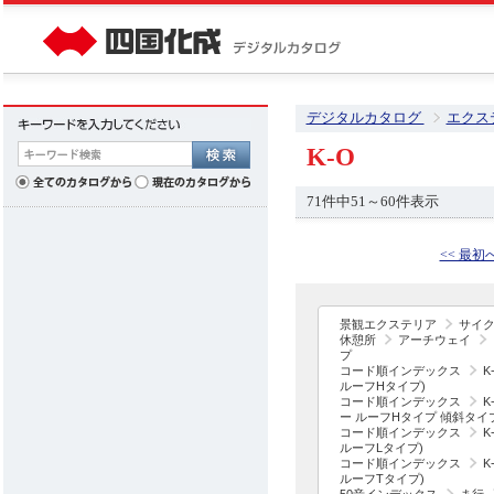
デジタルカタログ
エクス
K-O
71件中51～60件表示
<< 最初
景観エクステリア
サイ
休憩所
アーチウェイ
プ
コード順インデックス
K
ルーフHタイプ)
コード順インデックス
K
ー ルーフHタイプ 傾斜タイ
コード順インデックス
K
ルーフLタイプ)
コード順インデックス
K
ルーフTタイプ)