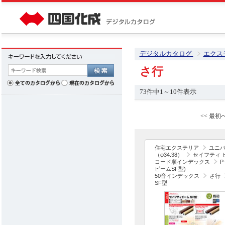
デジタルカタログ
エクス
さ行
73件中1～10件表示
<< 最初
住宅エクステリア
ユニ
（φ34.38）
セイフティ 
コード順インデックス
P
ビームSF型)
50音インデックス
さ行
SF型