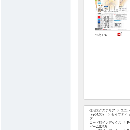
住宅176
住宅エクステリア
ユニ
（φ34.38）
セイフティ ビ
プ
コード順インデックス
P
ビームSJ型)