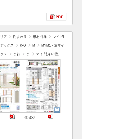
リア
門まわり
形材門扉
マイ 門
デックス
K-O
M
MYM1・2(マイ
ックス
ま行
ま
マイ 門扉1/2型
住宅53