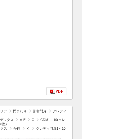
リア
門まわり
形材門扉
クレディ
デックス
A-E
C
CDM1～10(クレ
0型)
ックス
か行
く
クレディ門扉1～10