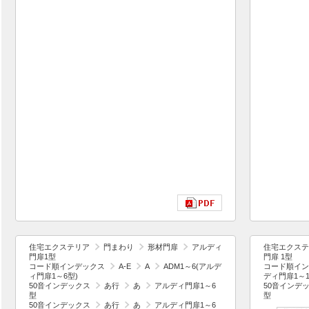
住宅エクステリア
門まわり
形材門扉
アルディ
住宅エクステ
門扉1型
門扉 1型
コード順インデックス
A-E
A
ADM1～6(アルデ
コード順イン
ィ門扉1～6型)
ディ門扉1～1
50音インデックス
あ行
あ
アルディ門扉1～6
50音インデ
型
型
50音インデックス
あ行
あ
アルディ門扉1～6