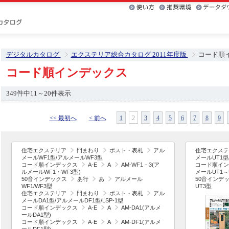
デジタルカタログ
エクステリア総合カタログ 2011年度版
コード順
コード順インデックス
349件中11～20件表示
<< 最初へ
< 前へ
1
2
3
4
5
6
7
8
9
住宅エクステリア
門まわり
ポスト・表札
アル
住宅エクステ
メールWF1型/アルメールWF3型
メールUT1型/
コード順インデックス
A-E
A
AM-WF1・3(ア
コード順イン
ルメールWF1・WF3型)
メールUT1～
50音インデックス
あ行
あ
アルメール
50音インデ
WF1/WF3型
UT3型
住宅エクステリア
門まわり
ポスト・表札
アル
メールDA1型/アルメールDF1型/LSP-1型
コード順インデックス
A-E
A
AM-DA1(アルメ
ールDA1型)
コード順インデックス
A-E
A
AM-DF1(アルメ