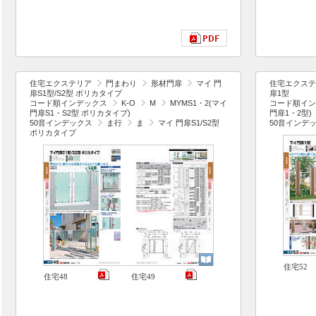
住宅エクステリア
門まわり
形材門扉
マイ 門
住宅エクステ
扉S1型/S2型 ポリカタイプ
扉1型
コード順インデックス
K-O
M
MYMS1・2(マイ
コード順イン
門扉S1・S2型 ポリカタイプ)
門扉1・2型)
50音インデックス
ま行
ま
マイ 門扉S1/S2型
50音インデ
ポリカタイプ
住宅52
住宅48
住宅49