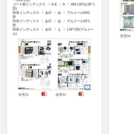
ールDF1型)
コード順インデックス
A-E
A
AM-LSP1(LSP-1
型)
50音インデックス
あ行
あ
アルメールDA1
型
50音インデックス
あ行
あ
アルメールDF1
型
50音インデックス
あ行
え
LSP-1型(アルメー
ル)
住宅34
住宅32
住宅33