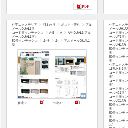
住宅エクステリア
門まわり
ポスト・表札
アル
住宅エクステ
メールDUAL1型
メールUH1型
コード順インデックス
A-E
A
AM-DUAL1(アル
コード順イン
メールDUAL1型)
ールUF1型)
50音インデックス
あ行
あ
アルメールDUAL1
コード順イン
型
ールUH1型)
50音インデ
型
50音インデ
型
住宅エクステ
11型/HS-1
コード順イン
型)
コード順イン
型)
コード順イン
ールKC1型 )
コード順イン
ールUC1型)
住宅36
住宅37
50音インデ
型
50音インデ
型
50音インデ
ル)