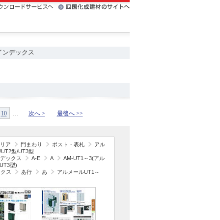
インデックス
10
…
次へ >
最後へ >>
リア
門まわり
ポスト・表札
アル
UT2型/UT3型
デックス
A-E
A
AM-UT1～3(アル
UT3型)
ックス
あ行
あ
アルメールUT1～