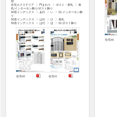
型
住宅エクステリア
門まわり
ポスト・表札
表
札/インターホン飾り/ポスト飾り
50音インデックス
あ行
い
01:インターホン飾
り
50音インデックス
は行
ひ
表札
50音インデックス
は行
ほ
01:ポスト飾り
住宅46
住宅40
住宅41