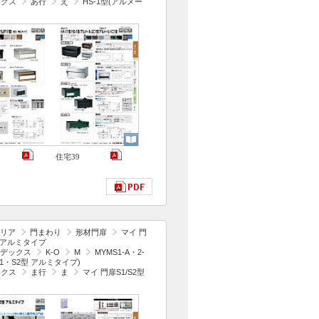
ックス
あ行
え
HS-1型(アルメー
住宅39
リア
門まわり
形材門扉
マイ 門
型 アルミタイプ
デックス
K-O
M
MYMS1-A・2-
S1・S2型 アルミタイプ)
ックス
ま行
ま
マイ 門扉S1/S2型