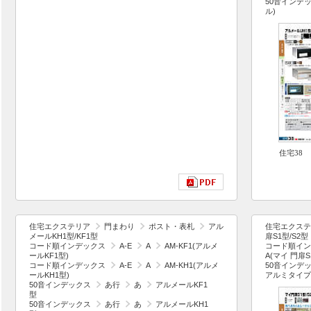
50音インデ
ル)
住宅38
住宅エクステリア
門まわり
ポスト・表札
アル
住宅エクステ
メールKH1型/KF1型
扉S1型/S2
コード順インデックス
A-E
A
AM-KF1(アルメ
コード順イン
ールKF1型)
A(マイ 門扉
コード順インデックス
A-E
A
AM-KH1(アルメ
50音インデ
ールKH1型)
アルミタイプ
50音インデックス
あ行
あ
アルメールKF1
型
50音インデックス
あ行
あ
アルメールKH1