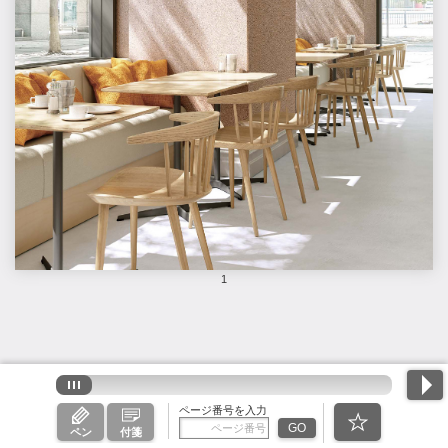
1
ページ番号を入力
GO
ペン
付箋