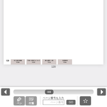
120
ページ番号を入力
GO
ペン
付箋