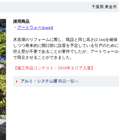
千葉県 東金市
採用商品
・
アートウォールseed
木造塀のリフォームに際し、既設と同じ高さ(2.1m)を確保
しつつ将来的に開口部に設置を予定している引戸のために
控え壁が不要であることが要件でしたが、アートウォール
で両立させることができました。
【施工作品コンテスト：2018年エリア入選】
アルミ・システム塀
商品一覧へ