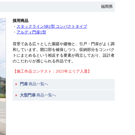
福岡県
採用商品
・
スタックラインSR1型 コンパクトタイプ
・
アルディ門扉1型
背景である広々とした園庭や建物と、引戸・門扉がよく調
和しています。開口部を確保しつつ、収納部分をコンパク
トにまとめるという相反する要素が両立しており、設計者
のこだわりが感じられる作品です。
【施工作品コンテスト：2025年エリア入選】
門扉
商品一覧へ
大型門扉
商品一覧へ