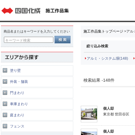
施工作品集トップページ
>
アル
商品名またはキーワードを入力してください
キーワード検索
絞り込み検索
アルミ・システム塀(148)
塗り壁
検索結果 -148件
外装・舗装
門まわり
車庫まわり
個人邸
東京都 世田谷区
庭まわり
フェンス
個人邸