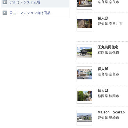
奈良県 奈良市
アルミ・システム塀
公共・マンション向け商品
個人邸
愛知県 春日井市
王丸共同住宅
福岡県 宗像市
個人邸
奈良県 奈良市
個人邸
静岡県 静岡市
Maison Scarab
愛知県 豊橋市