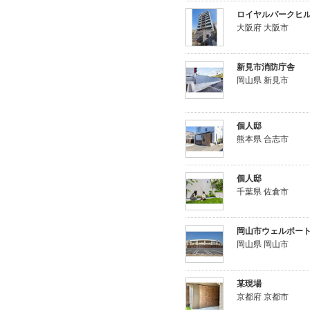
ロイヤルパークヒ
大阪府 大阪市
新見市消防庁舎
岡山県 新見市
個人邸
熊本県 合志市
個人邸
千葉県 佐倉市
岡山市ウェルポー
岡山県 岡山市
某現場
京都府 京都市