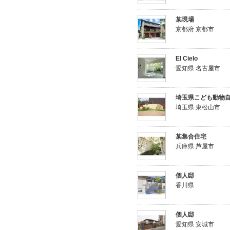
某現場
京都府 京都市
El Cielo
愛知県 名古屋市
埼玉県こども動物
埼玉県 東松山市
某集合住宅
兵庫県 芦屋市
個人邸
香川県
個人邸
愛知県 安城市