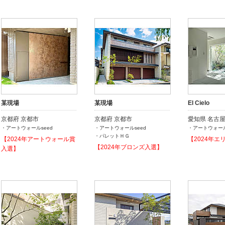
某現場
某現場
El Cielo
京都府 京都市
京都府 京都市
愛知県 名古
・アートウォールseed
・アートウォールseed
・アートウォー
・パレットＨＧ
【2024年アートウォール賞
【2024年エ
【2024年ブロンズ入選】
入選】