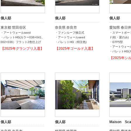
個人邸
個人邸
個人邸
東京都 世田谷区
奈良県 奈良市
愛知県 春日
・アートウォールseed
・ファンルーフ独立式
・スマートポー
・パレットHG(カラー036+041、
・アートウォールseed
ド(柱・梁のみ)
002+036）フラット2色仕上げ
・パレットHG（特注色)
・GTF5型
・アートウォール
【2025年グランプリ入選】
【2025年ゴールド入選】
・パレットHG(カ
【2025年シ
個人邸
個人邸
Maison Sca