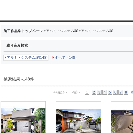
施工作品集トップページ
>
アルミ・システム塀
>
アルミ・システム塀
絞り込み検索
アルミ・システム塀(148)
すべて（148）
検索結果 -148件
<<先頭へ
<前へ
1
2
3
4
5
6
7
8