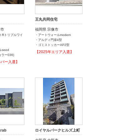
王丸共同住宅
井市
福岡県 宗像市
トRトリプルワイ
・アートウォールmodern
・アルディ門扉4型
・ゴミストッカーAP2型
seed
【2025年エリア入選】
ラー036)
ルバー入選】
rab
ロイヤルパークヒルズ上町