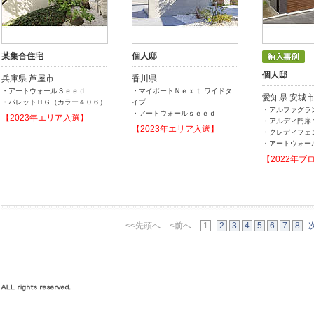
某集合住宅
個人邸
個人邸
兵庫県 芦屋市
香川県
・アートウォールＳｅｅｄ
・マイポートＮｅｘｔ ワイドタ
愛知県 安城
・パレットＨＧ（カラー４０６）
イプ
・アルファグラ
・アートウォールｓｅｅｄ
【2023年エリア入選】
・アルディ門扉
【2023年エリア入選】
・クレディフェ
・アートウォー
【2022年ブ
<<先頭へ
<前へ
1
2
3
4
5
6
7
8