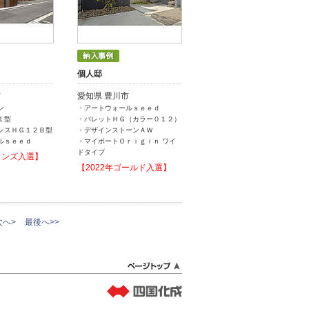
個人邸
市
愛知県 豊川市
ン
・アートウォールｓｅｅｄ
１型
・パレットＨＧ（カラー０１２）
ンスＨＧ１２Ｂ型
・デザインストーンＡＷ
ルｓｅｅｄ
・マイポートＯｒｉｇｉｎ ワイ
ドタイプ
ロンズ入選】
【2022年ゴールド入選】
次へ>
最後へ>>