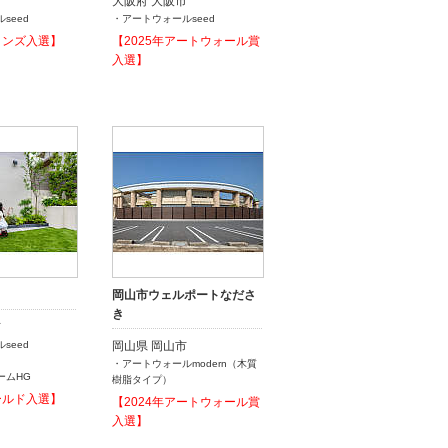
市
大阪府 大阪市
seed
・アートウォールseed
ロンズ入選】
【2025年アートウォール賞
入選】
岡山市ウェルポートなださ
き
市
seed
岡山県 岡山市
・アートウォールmodern（木質
ームHG
樹脂タイプ）
ールド入選】
【2024年アートウォール賞
入選】