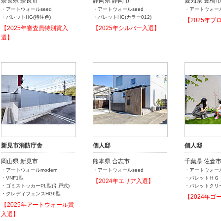
奈良県 奈良市
静岡県 静岡市
愛知県 豊橋
・アートウォールseed
・アートウォールseed
・アートウォール
・パレットHG(特注色)
・パレットHG(カラー012)
【2025年ブ
【2025年審査員特別賞入
【2025年シルバー入選】
選】
新見市消防庁舎
個人邸
個人邸
岡山県 新見市
熊本県 合志市
千葉県 佐倉
・アートウォールmodern
・アートウォールseed
・アートウォール
・VNF1型
・パレットＨＧ
【2024年エリア入選】
・ゴミストッカーPL型(引戸式)
・パレットクリ
・クレディフェンスHG6型
【2024年ゴ
【2025年アートウォール賞
入選】