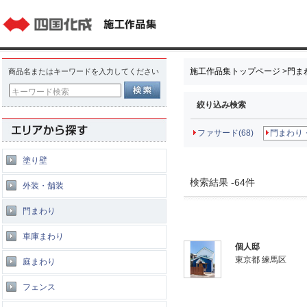
施工作品集トップページ
>
門ま
商品名またはキーワードを入力してください
キーワード検索
絞り込み検索
ファサード(68)
門まわり・
塗り壁
検索結果 -64件
外装・舗装
門まわり
車庫まわり
個人邸
東京都 練馬区
庭まわり
フェンス