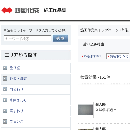
施工作品集トップページ
>
外装
商品名またはキーワードを入力してください
キーワード検索
絞り込み検索
外装材(292)
舗装材(151)
塗り壁
検索結果 -151件
外装・舗装
門まわり
車庫まわり
個人邸
宮城県 石巻市
庭まわり
フェンス
個人邸