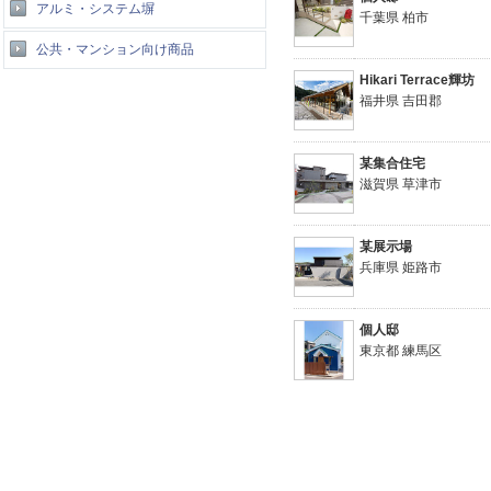
アルミ・システム塀
千葉県 柏市
公共・マンション向け商品
Hikari Terrace輝坊
福井県 吉田郡
某集合住宅
滋賀県 草津市
某展示場
兵庫県 姫路市
個人邸
東京都 練馬区