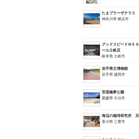
たまプラーザテラス
神奈川県 横浜市
グッドスピードＭＥ
ール土岐店
岐阜県 土岐市
岩手県立博物館
岩手県 盛岡市
宮窪橋夢公園
愛媛県 今治市
海辺の珈琲研究所 
香川県 三豊市