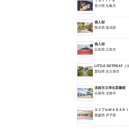
ｔｕｔｉｒｕ
香川県 丸亀市
個人邸
熊本県 菊池郡
個人邸
広島県 広島市
LITTLE RETRE
愛知県 名古屋市
淡路市立津名図書館
兵庫県 淡路市
エミフルＭＡＳＡＫ
愛媛県 伊予郡