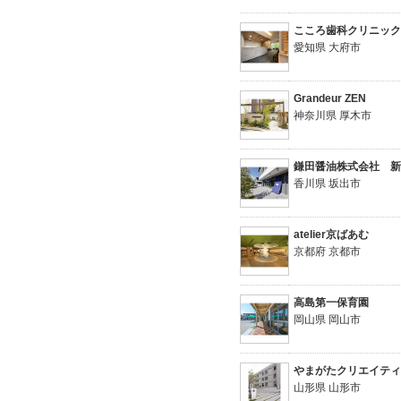
こころ歯科クリニッ
愛知県 大府市
Grandeur ZEN
神奈川県 厚木市
鎌田醤油株式会社 
香川県 坂出市
atelier京ばあむ
京都府 京都市
高島第一保育園
岡山県 岡山市
やまがたクリエイティ
山形県 山形市