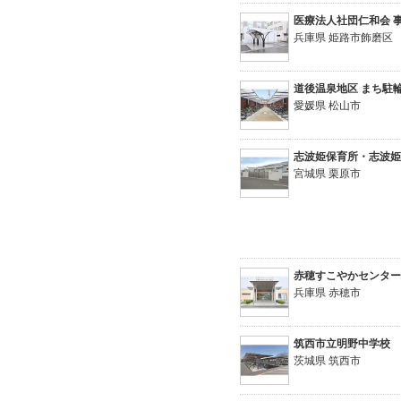
医療法人社団仁和会 
兵庫県 姫路市飾磨区
道後温泉地区 まち駐
愛媛県 松山市
志波姫保育所・志波
宮城県 栗原市
赤穂すこやかセンタ
兵庫県 赤穂市
筑西市立明野中学校
茨城県 筑西市