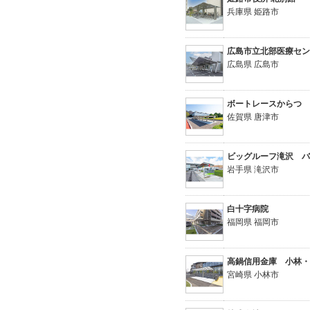
兵庫県 姫路市
広島市立北部医療セ
広島県 広島市
ボートレースからつ
佐賀県 唐津市
ビッグルーフ滝沢 
岩手県 滝沢市
白十字病院
福岡県 福岡市
高鍋信用金庫 小林
宮崎県 小林市