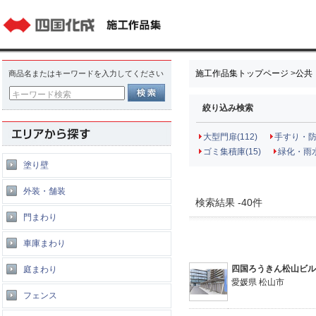
施工作品集トップページ
>
公共
商品名またはキーワードを入力してください
キーワード検索
絞り込み検索
大型門扉(112)
手すり・防
ゴミ集積庫(15)
緑化・雨水
塗り壁
外装・舗装
検索結果 -40件
門まわり
車庫まわり
四国ろうきん松山ビ
庭まわり
愛媛県 松山市
フェンス