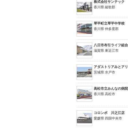
株式会社サンテック
香川県 綾歌郡
琴平町立琴平中学校
香川県 仲多度郡
八日市布引ライフ組
滋賀県 東近江市
アダストリアみとア
茨城県 水戸市
高松市立みんなの病
香川県 高松市
コロンボ 川之江店
愛媛県 四国中央市