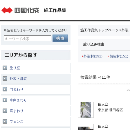
施工作品集トップページ
>
外装
商品名またはキーワードを入力してください
キーワード検索
絞り込み検索
外装材(292)
舗装材(151)
塗り壁
検索結果 -411件
外装・舗装
門まわり
<
車庫まわり
個人邸
東京都 世田谷区
庭まわり
フェンス
個人邸