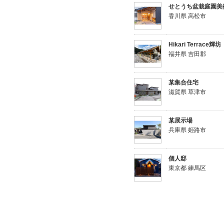
せとうち盆栽庭園美
香川県 高松市
Hikari Terrace輝坊
福井県 吉田郡
某集合住宅
滋賀県 草津市
某展示場
兵庫県 姫路市
個人邸
東京都 練馬区