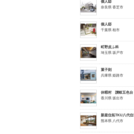
個人邸
奈良県 香芝市
個人邸
千葉県 柏市
町野皮ふ科
埼玉県 坂戸市
菓子刻
兵庫県 姫路市
休暇村 讃岐五色台
香川県 坂出市
新産住拓TKU八代
熊本県 八代市