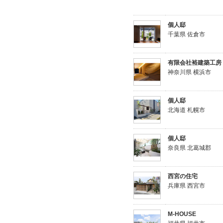
個人邸
千葉県 佐倉市
有限会社裕建築工房
神奈川県 横浜市
個人邸
北海道 札幌市
個人邸
奈良県 北葛城郡
西宮の住宅
兵庫県 西宮市
M-HOUSE