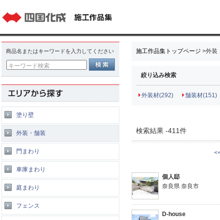
施工作品集トップページ
>
外装
商品名またはキーワードを入力してください
キーワード検索
絞り込み検索
外装材(292)
舗装材(151)
塗り壁
検索結果 -411件
外装・舗装
門まわり
<
車庫まわり
個人邸
奈良県 奈良市
庭まわり
フェンス
D-house