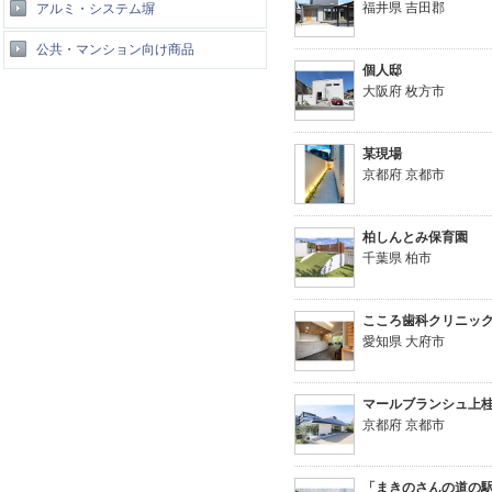
福井県 吉田郡
アルミ・システム塀
公共・マンション向け商品
個人邸
大阪府 枚方市
某現場
京都府 京都市
柏しんとみ保育園
千葉県 柏市
こころ歯科クリニッ
愛知県 大府市
マールブランシュ上
京都府 京都市
「まきのさんの道の