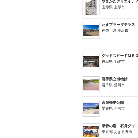
やまがたクリエイテ
山形県 山形市
たまプラーザテラス
神奈川県 横浜市
グッドスピードＭＥ
岐阜県 土岐市
岩手県立博物館
岩手県 盛岡市
宮窪橋夢公園
愛媛県 今治市
瀬音の湯 石舟ダイ
東京都 あきる野市