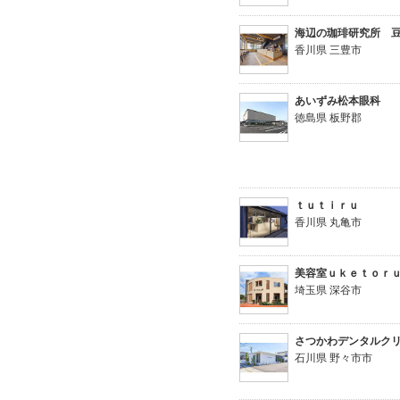
海辺の珈琲研究所 
香川県 三豊市
あいずみ松本眼科
徳島県 板野郡
ｔｕｔｉｒｕ
香川県 丸亀市
美容室ｕｋｅｔｏｒ
埼玉県 深谷市
さつかわデンタルク
石川県 野々市市