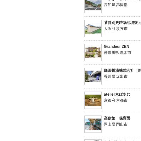
高知県 高岡郡
某特別史跡築地塀復
大阪府 枚方市
Grandeur ZEN
神奈川県 厚木市
鎌田醤油株式会社 
香川県 坂出市
atelier京ばあむ
京都府 京都市
高島第一保育園
岡山県 岡山市