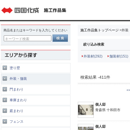
施工作品集トップページ
>
外装
商品名またはキーワードを入力してください
キーワード検索
絞り込み検索
外装材(292)
舗装材(151)
塗り壁
検索結果 -411件
外装・舗装
門まわり
<
車庫まわり
個人邸
青森県 十和田市
庭まわり
フェンス
個人邸