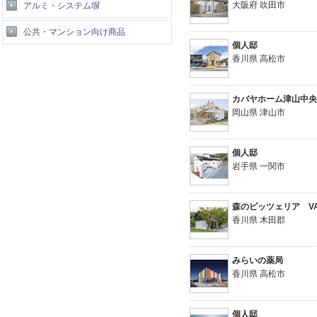
大阪府 吹田市
アルミ・システム塀
公共・マンション向け商品
個人邸
香川県 高松市
カバヤホーム津山中
岡山県 津山市
個人邸
岩手県 一関市
森のピッツェリア VA
香川県 木田郡
みらいの薬局
香川県 高松市
個人邸