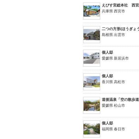
えびす宮総本社 西
兵庫県 西宮市
二つの方形(ほうぎょ
島根県 出雲市
個人邸
愛媛県 新居浜市
個人邸
香川県 高松市
道後温泉「空の散歩
愛媛県 松山市
個人邸
福岡県 春日市