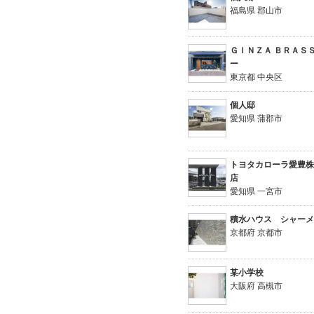
福島県 郡山市
ＧＩＮＺＡ ＢＲＡＳ
ー
東京都 中央区
個人邸
愛知県 蒲郡市
トヨタカローラ愛豊
店
愛知県 一宮市
積水ハウス シャー
京都府 京都市
某小学校
大阪府 高槻市