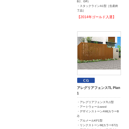
BJ、GR）
・スタックラインA1型［生産終
了品］
【2014年ゴールド入選】
アレグリアフェンスTL Plan
1
・アレグリアフェンスTL1型
・アートウォールseed
・デザインストーンAW(カラーB
J)
・アルメールKF1型
・リンクストーンM(カラー672)