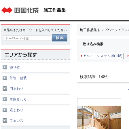
施工作品集トップページ
>
アル
商品名またはキーワードを入力してください
キーワード検索
絞り込み検索
アルミ・システム塀(148)
塗り壁
検索結果 -148件
外装・舗装
門まわり
車庫まわり
庭まわり
フェンス