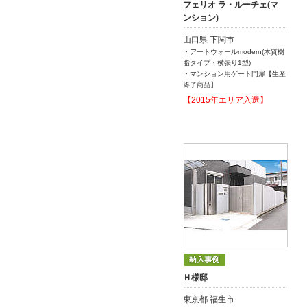
フェリオ ラ・ルーチェ(マ
ンション)
山口県 下関市
・アートウォールmodern(木質樹
脂タイプ・横張り1型)
・マンション用ゲート門扉【生産
終了商品】
【2015年エリア入選】
Ｈ様邸
東京都 福生市